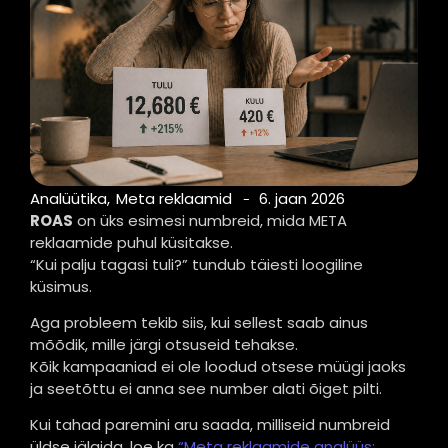
Analüütika
,
Meta reklaamid
6. jaan 2026
-
ROAS
on üks esimesi numbreid, mida META
reklaamide puhul küsitakse.
“Kui palju tagasi tuli?” tundub täiesti loogiline
küsimus.
Aga probleem tekib siis, kui sellest saab ainus
mõõdik, mille järgi otsuseid tehakse.
Kõik kampaaniad ei ole loodud otsese müügi jaoks
ja seetõttu ei anna see number alati õiget pilti.
Kui tahad paremini aru saada, milliseid numbreid
üldse jälgida, loe ka
“Meta reklaamide analüüs: