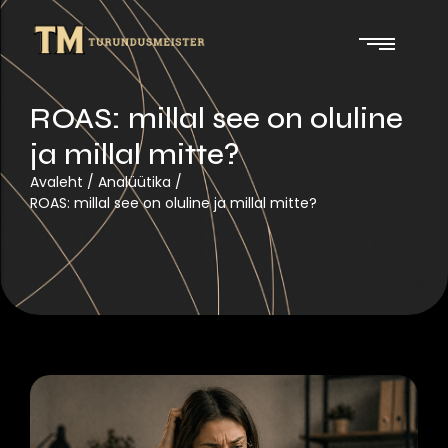
ROAS: millal see on oluline
ja millal mitte?
Avaleht
/
Analüütika
/
ROAS: millal see on oluline ja millal mitte?