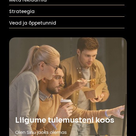
Strateegia
Vead ja õppetunnid
Liigume tulemusteni koos
Olen Sinu jaoks olemas