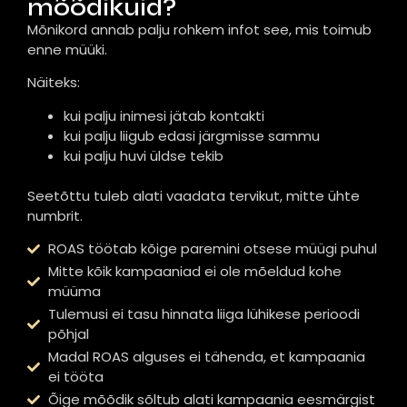
mõõdikuid?
Mõnikord annab palju rohkem infot see, mis toimub
enne müüki.
Näiteks:
kui palju inimesi jätab kontakti
kui palju liigub edasi järgmisse sammu
kui palju huvi üldse tekib
Seetõttu tuleb alati vaadata tervikut, mitte ühte
numbrit.
ROAS töötab kõige paremini otsese müügi puhul
Mitte kõik kampaaniad ei ole mõeldud kohe
müüma
Tulemusi ei tasu hinnata liiga lühikese perioodi
põhjal
Madal ROAS alguses ei tähenda, et kampaania
ei tööta
Õige mõõdik sõltub alati kampaania eesmärgist