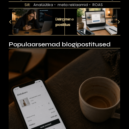
Silt:
Analüütika
-
meta reklaamid
-
ROAS
Eelmine
Järgmine
postitus
postitus
Populaarsemad blogipostitused