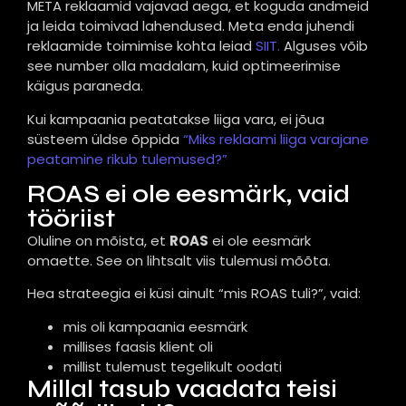
META reklaamid vajavad aega, et koguda andmeid
ja leida toimivad lahendused. Meta enda juhendi
reklaamide toimimise kohta leiad
SIIT.
Alguses võib
see number olla madalam, kuid optimeerimise
käigus paraneda.
Kui kampaania peatatakse liiga vara, ei jõua
süsteem üldse õppida
“Miks reklaami liiga varajane
peatamine rikub tulemused?”
ROAS ei ole eesmärk, vaid
tööriist
Oluline on mõista, et
ROAS
ei ole eesmärk
omaette. See on lihtsalt viis tulemusi mõõta.
Hea strateegia ei küsi ainult “mis ROAS tuli?”, vaid:
mis oli kampaania eesmärk
millises faasis klient oli
millist tulemust tegelikult oodati
Millal tasub vaadata teisi