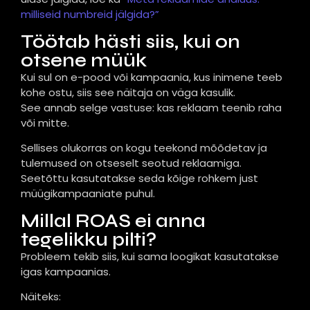
milliseid numbreid jälgida?”
Töötab hästi siis, kui on
otsene müük
Kui sul on e-pood või kampaania, kus inimene teeb
kohe ostu, siis see näitaja on väga kasulik.
See annab selge vastuse: kas reklaam teenib raha
või mitte.
Sellises olukorras on kogu teekond mõõdetav ja
tulemused on otseselt seotud reklaamiga.
Seetõttu kasutatakse seda kõige rohkem just
müügikampaaniate puhul.
Millal ROAS ei anna
tegelikku pilti?
Probleem tekib siis, kui sama loogikat kasutatakse
igas kampaanias.
Näiteks: